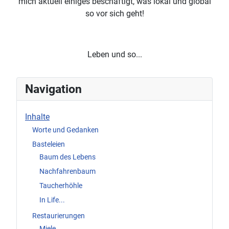
mich aktuell einiges beschäftigt, was lokal und global
so vor sich geht!
Leben und so...
Navigation
Inhalte
Worte und Gedanken
Basteleien
Baum des Lebens
Nachfahrenbaum
Taucherhöhle
In Life...
Restaurierungen
Miele